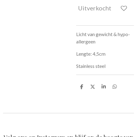
Uitverkocht
Licht van gewicht & hypo-
allergeen
Lengte: 4,5cm
Stainless steel
D
D
S
D
e
e
h
e
l
e
a
l
e
l
r
e
n
e
n