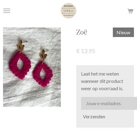
Ga
direct
naar
de
Zoë
Nieuw
hoofdinhoud
€ 13,95
Laat het me weten
wanneer dit product
weer op voorraad is.
Verzenden