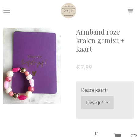
Ga
direct
naar
de
Armband roze
hoofdinhoud
kralen gemixt +
kaart
€ 7,99
Keuze kaart
In