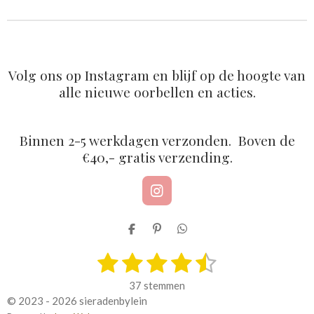
n
e
n
Volg ons op Instagram en blijf op de hoogte van
alle nieuwe oorbellen en acties.
Binnen 2-5 werkdagen verzonden. Boven de
€40,- gratis verzending.
I
n
s
D
P
D
t
e
i
e
a
1
2
3
4
5
l
n
l
S
R
g
e
n
e
t
a
r
s
s
s
s
s
n
e
n
e
37 stemmen
a
n
t
m
t
t
t
t
t
© 2023 - 2026 sieradenbylein
m
i
m