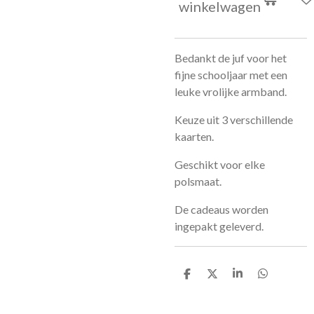
winkelwagen
Bedankt de juf voor het
fijne schooljaar met een
leuke vrolijke armband.
Keuze uit 3 verschillende
kaarten.
Geschikt voor elke
polsmaat.
De cadeaus worden
ingepakt geleverd.
D
D
S
D
e
e
h
e
l
e
a
l
e
l
r
e