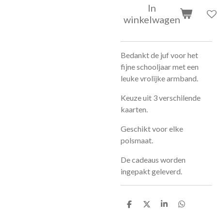
In
winkelwagen
Bedankt de juf voor het
fijne schooljaar met een
leuke vrolijke armband.
Keuze uit 3 verschilende
kaarten.
Geschikt voor elke
polsmaat.
De cadeaus worden
ingepakt geleverd.
D
D
S
D
e
e
h
e