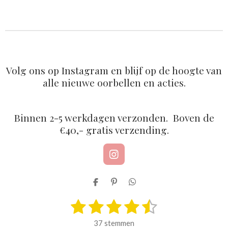
l
e
a
l
e
l
r
e
n
e
n
Volg ons op Instagram en blijf op de hoogte van
alle nieuwe oorbellen en acties.
Binnen 2-5 werkdagen verzonden. Boven de
€40,- gratis verzending.
I
n
s
D
P
D
t
e
i
e
a
1
2
3
4
5
l
n
l
S
R
g
e
n
e
t
a
r
s
s
s
s
s
n
e
n
e
37 stemmen
a
n
t