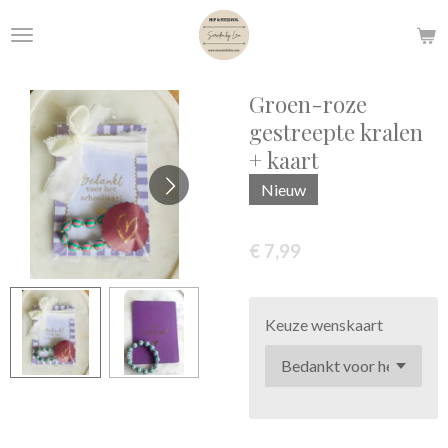
Ga
direct
naar
de
Groen-roze
hoofdinhoud
gestreepte kralen
+ kaart
Nieuw
€ 7,99
Keuze wenskaart