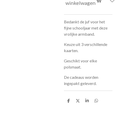
winkelwagen
Bedankt de juf voor het
fijne schooljaar met deze
vrolijke armband.
Keuze uit 3 verschillende
kaarten.
Geschikt voor elke
polsmaat.
De cadeaus worden
ingepakt geleverd.
D
D
S
D
e
e
h
e
l
e
a
l
e
l
r
e