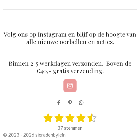
n
e
n
Volg ons op Instagram en blijf op de hoogte van
alle nieuwe oorbellen en acties.
Binnen 2-5 werkdagen verzonden. Boven de
€40,- gratis verzending.
I
n
s
D
P
D
t
e
i
e
a
1
2
3
4
5
l
n
l
S
R
g
e
n
e
t
a
r
s
s
s
s
s
n
e
n
e
37 stemmen
a
n
t
m
t
t
t
t
t
© 2023 - 2026 sieradenbylein
m
i
m