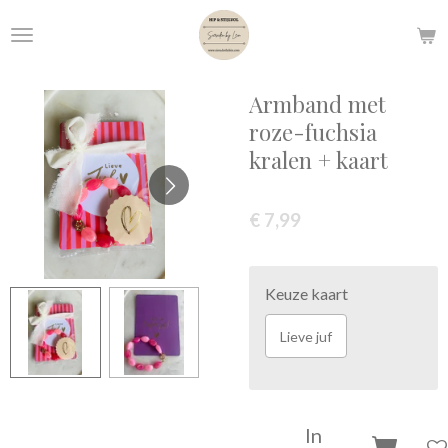
Ga
direct
naar
de
Armband met
hoofdinhoud
roze-fuchsia
kralen + kaart
€ 7,99
Keuze kaart
Lieve juf
In