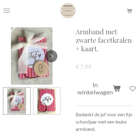
Ga
direct
naar
de
Armband met
hoofdinhoud
zwarte facetkralen
+ kaart.
€ 7,99
In
winkelwagen
Bedankt de juf voor een fijn
schooljaar met een leuke
armband.