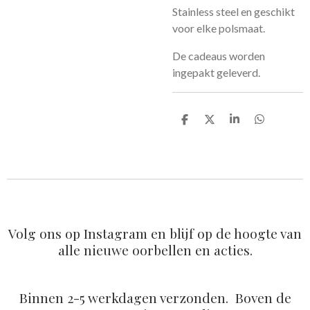
Stainless steel en geschikt
voor elke polsmaat.
De cadeaus worden
ingepakt geleverd.
D
D
S
D
e
e
h
e
l
e
a
l
e
l
r
e
n
e
n
Volg ons op Instagram en blijf op de hoogte van
alle nieuwe oorbellen en acties.
Binnen 2-5 werkdagen verzonden. Boven de