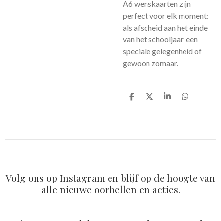
A6 wenskaarten zijn
perfect voor elk moment:
als afscheid aan het einde
van het schooljaar, een
speciale gelegenheid of
gewoon zomaar.
D
D
S
D
e
e
h
e
l
e
a
l
e
l
r
e
n
e
n
Volg ons op Instagram en blijf op de hoogte van
alle nieuwe oorbellen en acties.