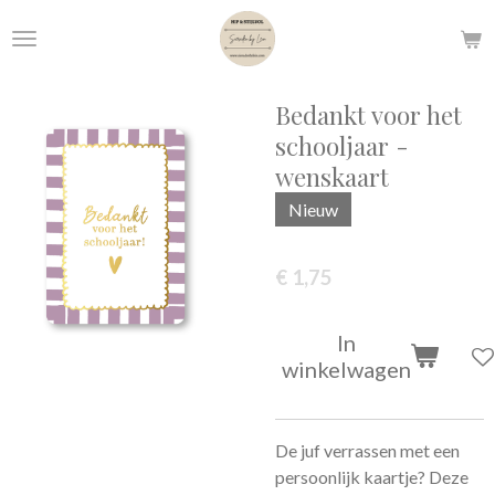
Ga
direct
naar
de
Bedankt voor het
hoofdinhoud
schooljaar -
wenskaart
Nieuw
€ 1,75
In
winkelwagen
De juf verrassen met een
persoonlijk kaartje? Deze