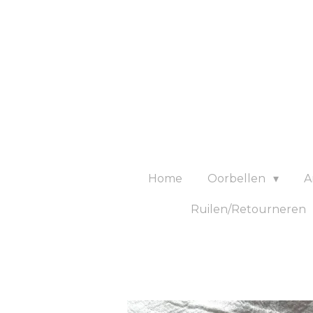
Ga
direct
naar
de
hoofdinhoud
Home
Oorbellen
A
Ruilen/Retourneren