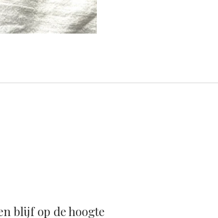
e
e
h
l
e
a
e
l
r
n
e
n blijf op de hoogte