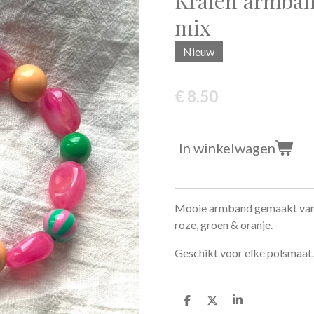
Kralen armban
mix
Nieuw
€ 8,50
In winkelwagen
Mooie armband gemaakt van ve
roze, groen & oranje.
Geschikt voor elke polsmaat.
D
D
S