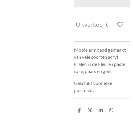
Uitverkocht
Mooie armband gemaakt
van vele soorten acryl
kralen in de kleuren pastel
roze, paars en geel.
Geschikt voor elke
polsmaat.
D
D
S
D
e
e
h
e
l
e
a
l
e
l
r
e
n
e
n