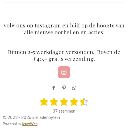
Volg ons op Instagram en blijf op de hoogte van
alle nieuwe oorbellen en acties.
Binnen 2-5 werkdagen verzonden. Boven de
€40,- gratis verzending.
I
n
s
D
P
D
t
e
i
e
a
1
2
3
4
5
l
n
l
S
R
g
e
n
e
t
a
r
s
s
s
s
s
n
e
n
e
37 stemmen
a
n
t
m
t
t
t
t
t
© 2023 - 2026 sieradenbylein
m
i
m
Powered by
JouwWeb
n
e