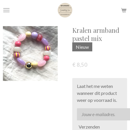
Ga
direct
naar
de
Kralen armband
hoofdinhoud
pastel mix
Nieuw
€ 8,50
Laat het me weten
wanneer dit product
weer op voorraad is.
Verzenden