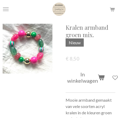
Ga
direct
naar
de
Kralen armband
hoofdinhoud
groen mix.
Nieuw
€ 8,50
In
winkelwagen
Mooie armband gemaakt
van vele soorten acryl
kralen in de kleuren groen