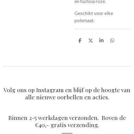
en fuchsia roze.
Geschikt voor elke
polsmaat.
D
D
S
D
e
e
h
e
l
e
a
l
e
l
r
e
n
e
n
Volg ons op Instagram en blijf op de hoogte van
alle nieuwe oorbellen en acties.
Binnen 2-5 werkdagen verzonden. Boven de
€40,- gratis verzending.