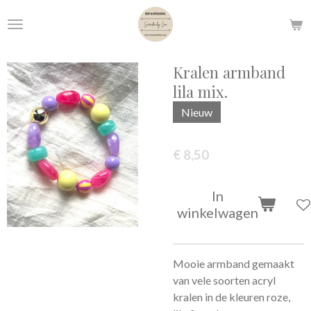
Ga
direct
naar
de
Kralen armband
hoofdinhoud
lila mix.
Nieuw
€ 8,50
In
winkelwagen
Mooie armband gemaakt
van vele soorten acryl
kralen in de kleuren roze,