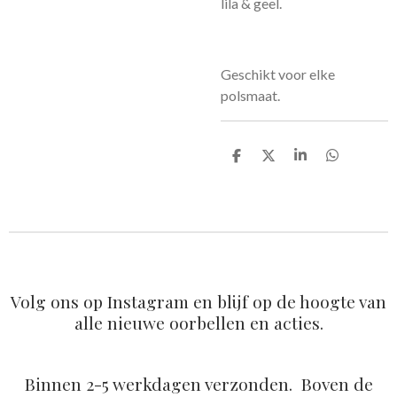
lila & geel.
Geschikt voor elke
polsmaat.
D
D
S
D
e
e
h
e
l
e
a
l
e
l
r
e
n
e
n
Volg ons op Instagram en blijf op de hoogte van
alle nieuwe oorbellen en acties.
Binnen 2-5 werkdagen verzonden. Boven de