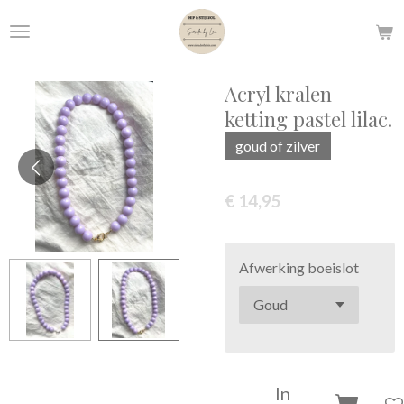
Ga
direct
naar
de
Acryl kralen
hoofdinhoud
ketting pastel lilac.
goud of zilver
€ 14,95
Afwerking boeislot
In