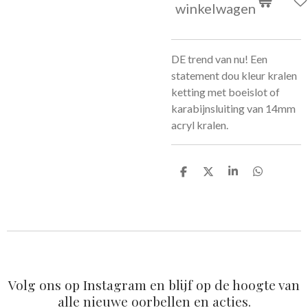
winkelwagen
DE trend van nu! Een
statement dou kleur kralen
ketting met boeislot of
karabijnsluiting van 14mm
acryl kralen.
D
D
S
D
e
e
h
e
l
e
a
l
e
l
r
e
n
e
n
Volg ons op Instagram en blijf op de hoogte van
alle nieuwe oorbellen en acties.