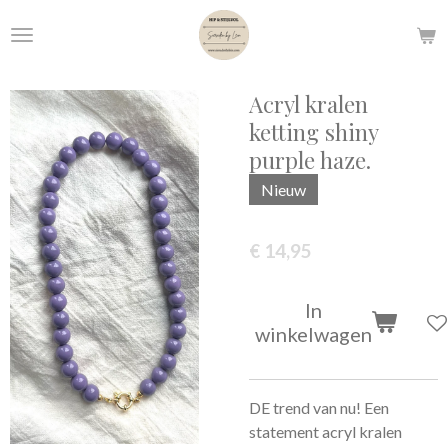
Ga
direct
naar
de
Acryl kralen
hoofdinhoud
ketting shiny
purple haze.
Nieuw
€ 14,95
In
winkelwagen
DE trend van nu! Een
statement acryl kralen