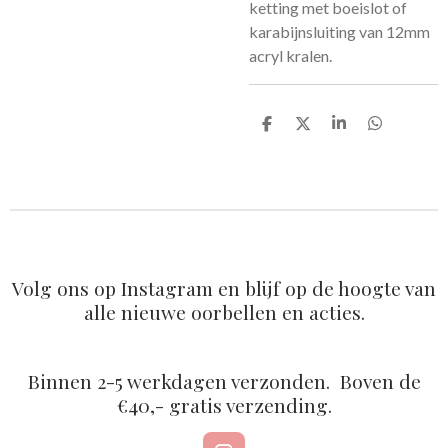
ketting met boeislot of
karabijnsluiting van 12mm
acryl kralen.
D
D
S
D
e
e
h
e
l
e
a
l
e
l
r
e
n
e
n
Volg ons op Instagram en blijf op de hoogte van
alle nieuwe oorbellen en acties.
Binnen 2-5 werkdagen verzonden. Boven de
€40,- gratis verzending.