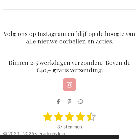
n
e
n
Volg ons op Instagram en blijf op de hoogte van
alle nieuwe oorbellen en acties.
Binnen 2-5 werkdagen verzonden. Boven de
€40,- gratis verzending.
I
n
s
D
P
D
t
e
i
e
a
1
2
3
4
5
l
n
l
S
R
g
e
n
e
t
a
r
s
s
s
s
s
n
e
n
e
37 stemmen
a
n
t
m
t
t
t
t
t
© 2023 - 2026 sieradenbylein
m
i
m