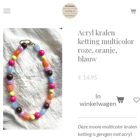
Ga
direct
naar
de
Acryl kralen
hoofdinhoud
ketting multicolor
roze, oranje,
blauw
€ 14,95
In
winkelwagen
Deze mooie multicolor kralen
ketting is geregen met acryl