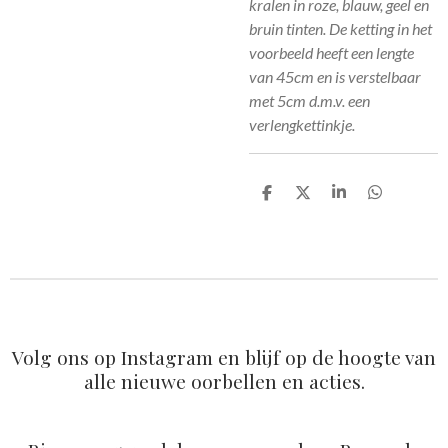
kralen in roze, blauw, geel en
bruin tinten. De ketting in het
voorbeeld heeft een lengte
van 45cm en is verstelbaar
met 5cm d.m.v. een
verlengkettinkje.
D
D
S
D
e
e
h
e
l
e
a
l
e
l
r
e
n
e
n
Volg ons op Instagram en blijf op de hoogte van
alle nieuwe oorbellen en acties.