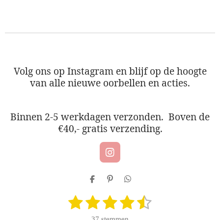
e
e
h
e
l
e
a
l
e
l
r
e
n
e
n
Volg ons op Instagram en blijf op de hoogte
van alle nieuwe oorbellen en acties.
Binnen 2-5 werkdagen verzonden. Boven de
€40,- gratis verzending.
I
n
s
D
P
D
t
e
i
e
a
1
2
3
4
5
l
n
l
S
R
g
e
n
e
t
a
r
s
s
s
s
s
n
e
n
e
37 stemmen