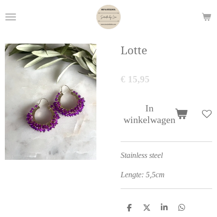
Ga
direct
naar
de
Lotte
hoofdinhoud
€ 15,95
In
winkelwagen
Stainless steel
Lengte: 5,5cm
D
D
S
D