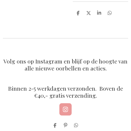
D
D
S
D
e
e
h
e
l
e
a
l
e
l
r
e
n
e
n
Volg ons op Instagram en blijf op de hoogte van
alle nieuwe oorbellen en acties.
Binnen 2-5 werkdagen verzonden. Boven de
€40,- gratis verzending.
I
n
s
D
P
D
t