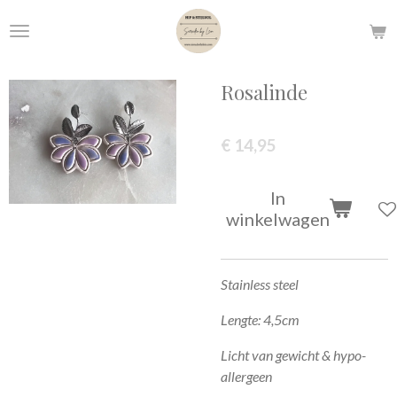
Ga
direct
naar
de
Rosalinde
hoofdinhoud
€ 14,95
In
winkelwagen
Stainless steel
Lengte: 4,5cm
Licht van gewicht & hypo-
allergeen