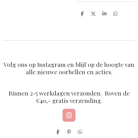
D
D
S
D
e
e
h
e
l
e
a
l
e
l
r
e
n
e
n
Volg ons op Instagram en blijf op de hoogte van
alle nieuwe oorbellen en acties.
Binnen 2-5 werkdagen verzonden. Boven de
€40,- gratis verzending.
I
n
s
D
P
D
t