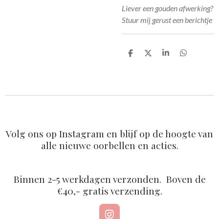
Liever een gouden afwerking?
Stuur mij gerust een berichtje
D
D
S
D
e
e
h
e
l
e
a
l
e
l
r
e
n
e
n
Volg ons op Instagram en blijf op de hoogte van
alle nieuwe oorbellen en acties.
Binnen 2-5 werkdagen verzonden. Boven de
€40,- gratis verzending.
I