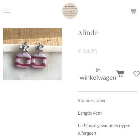
Ga
direct
naar
de
Alinde
hoofdinhoud
€ 14,95
In
winkelwagen
Stainless steel
Lengte: 4cm
Licht van gewicht en hypo-
allergeen