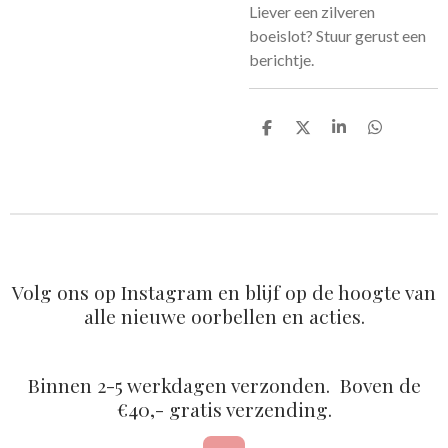
Liever een zilveren
boeislot? Stuur gerust een
berichtje.
D
D
S
D
e
e
h
e
l
e
a
l
e
l
r
e
n
e
n
Volg ons op Instagram en blijf op de hoogte van
alle nieuwe oorbellen en acties.
Binnen 2-5 werkdagen verzonden. Boven de
€40,- gratis verzending.