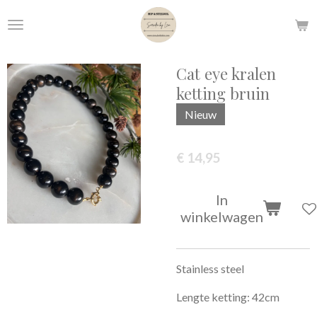
Ga
direct
naar
de
Cat eye kralen
hoofdinhoud
ketting bruin
Nieuw
€ 14,95
In
winkelwagen
Stainless steel
Lengte ketting: 42cm