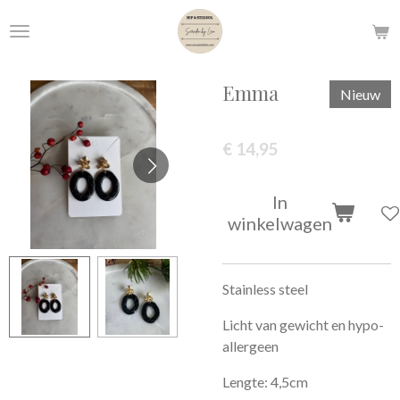
Ga
direct
naar
de
Emma
Nieuw
hoofdinhoud
€ 14,95
In
winkelwagen
Stainless steel
Licht van gewicht en hypo-
allergeen
Lengte: 4,5cm