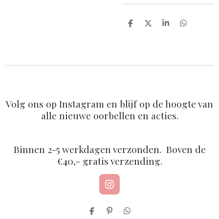
D
D
S
D
e
e
h
e
l
e
a
l
e
l
r
e
n
e
n
Volg ons op Instagram en blijf op de hoogte van
alle nieuwe oorbellen en acties.
Binnen 2-5 werkdagen verzonden. Boven de
€40,- gratis verzending.
I
n
s
D
P
D
t