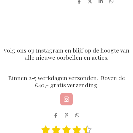
D
D
S
D
e
e
h
e
l
e
a
l
e
l
r
e
n
e
n
Volg ons op Instagram en blijf op de hoogte van
alle nieuwe oorbellen en acties.
Binnen 2-5 werkdagen verzonden. Boven de
€40,- gratis verzending.
I
n
s
D
P
D
t
e
i
e
a
1
2
3
4
5
l
n
l
S
R
g
e
n
e
t