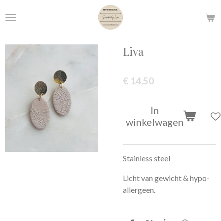
Ga
direct
naar
de
Liva
hoofdinhoud
€ 14,50
In
winkelwagen
Stainless steel
Licht van gewicht & hypo-
allergeen.