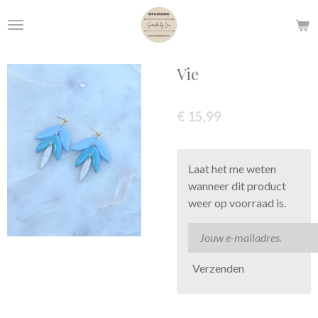
Ga
direct
naar
de
Vie
hoofdinhoud
€ 15,99
Laat het me weten
wanneer dit product
weer op voorraad is.
Verzenden