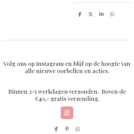
D
D
S
D
e
e
h
e
l
e
a
l
e
l
r
e
n
e
n
Volg ons op Instagram en blijf op de hoogte van
alle nieuwe oorbellen en acties.
Binnen 2-5 werkdagen verzonden. Boven de
€40,- gratis verzending.
I
n
s
D
P
D
t