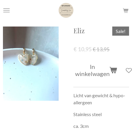
Ga
direct
naar
de
Eliz
Sale!
hoofdinhoud
€ 10,95
€ 13,95
In
winkelwagen
Licht van gewicht & hypo-
allergeen
Stainless steel
ca. 3cm