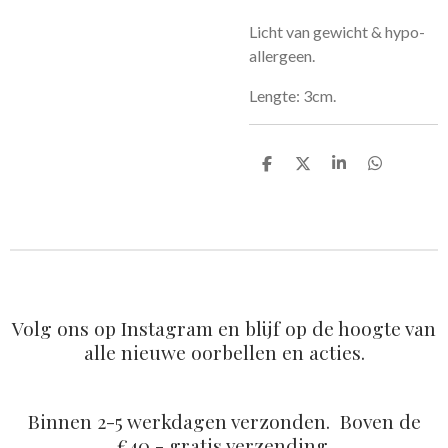
Licht van gewicht & hypo-
allergeen.
Lengte: 3cm.
D
D
S
D
e
e
h
e
l
e
a
l
e
l
r
e
n
e
n
Volg ons op Instagram en blijf op de hoogte van
alle nieuwe oorbellen en acties.
Binnen 2-5 werkdagen verzonden. Boven de
€40,- gratis verzending.