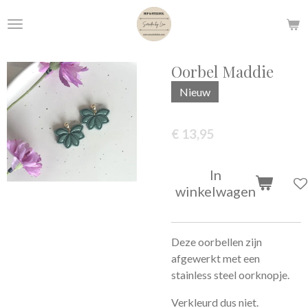
Ga
direct
naar
de
Oorbel Maddie
hoofdinhoud
Nieuw
€ 13,95
In
winkelwagen
Deze oorbellen zijn
afgewerkt met een
stainless steel oorknopje.
Verkleurd dus niet.