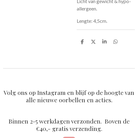
Licht van gewicht & hypo-
allergeen.
Lengte: 4,5cm.
D
D
S
D
e
e
h
e
l
e
a
l
e
l
r
e
n
e
n
Volg ons op Instagram en blijf op de hoogte van
alle nieuwe oorbellen en acties.
Binnen 2-5 werkdagen verzonden. Boven de
€40,- gratis verzending.