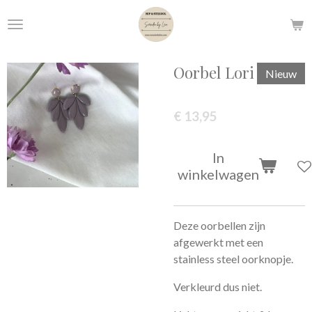
Ga
direct
naar
de
Oorbel Lori
Nieuw
hoofdinhoud
€ 13,95
In
winkelwagen
Deze oorbellen zijn
afgewerkt met een
stainless steel oorknopje.
Verkleurd dus niet.