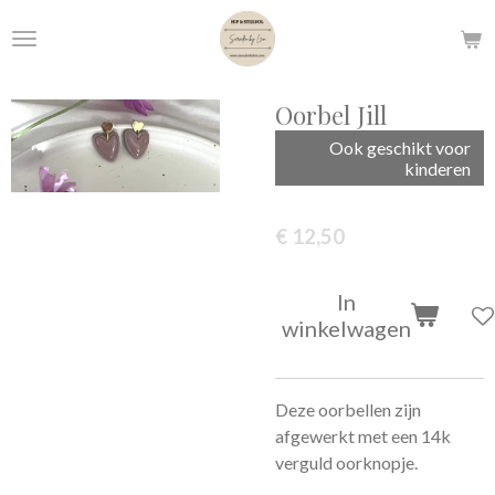
Ga
direct
naar
de
Oorbel Jill
hoofdinhoud
Ook geschikt voor
kinderen
€ 12,50
In
winkelwagen
Deze oorbellen zijn
afgewerkt met een 14k
verguld oorknopje.