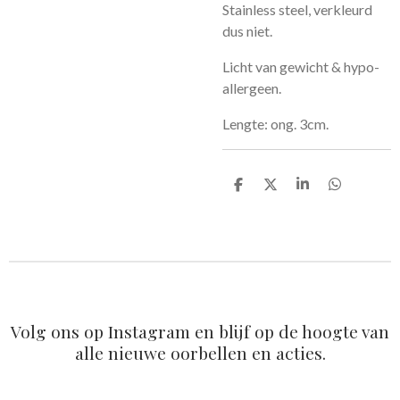
Stainless steel, verkleurd
dus niet.
Licht van gewicht & hypo-
allergeen.
Lengte: ong. 3cm.
D
D
S
D
e
e
h
e
l
e
a
l
e
l
r
e
n
e
n
Volg ons op Instagram en blijf op de hoogte van
alle nieuwe oorbellen en acties.