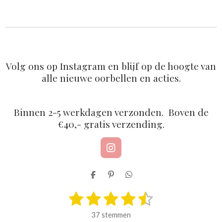
l
e
a
l
e
l
r
e
n
e
n
Volg ons op Instagram en blijf op de hoogte van
alle nieuwe oorbellen en acties.
Binnen 2-5 werkdagen verzonden. Boven de
€40,- gratis verzending.
I
n
s
D
P
D
t
e
i
e
a
1
2
3
4
5
l
n
l
S
R
g
e
n
e
t
a
r
s
s
s
s
s
n
e
n
e
37 stemmen
a
n
t
m