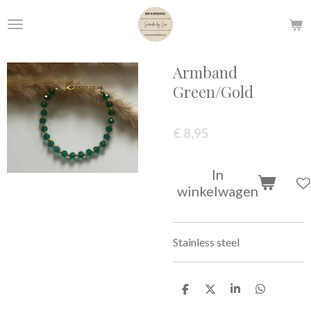
Ga
direct
naar
de
Armband
hoofdinhoud
Green/Gold
€ 8,95
In
winkelwagen
Stainless steel
D
D
S
D
e
e
h
e