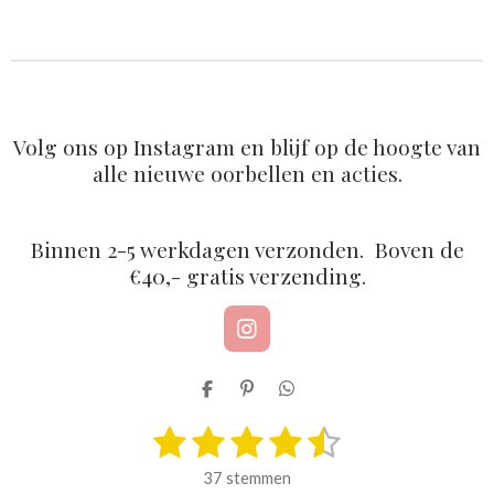
l
e
a
l
e
l
r
e
n
e
n
Volg ons op Instagram en blijf op de hoogte van
alle nieuwe oorbellen en acties.
Binnen 2-5 werkdagen verzonden. Boven de
€40,- gratis verzending.
I
n
s
D
P
D
t
e
i
e
a
1
2
3
4
5
l
n
l
S
R
g
e
n
e
t
a
r
s
s
s
s
s
n
e
n
e
37 stemmen
a
n
t
m