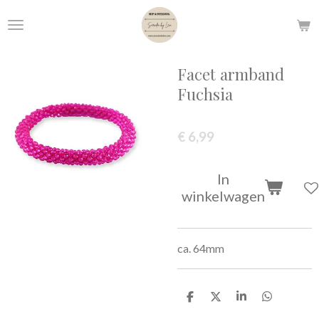
Ga
direct
naar
de
Facet armband
hoofdinhoud
Fuchsia
€ 6,99
In
winkelwagen
ca. 64mm
D
D
S
D
e
e
h
e