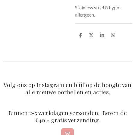
Stainless steel & hypo-
allergeen.
D
D
S
D
e
e
h
e
l
e
a
l
e
l
r
e
n
e
n
Volg ons op Instagram en blijf op de hoogte van
alle nieuwe oorbellen en acties.
Binnen 2-5 werkdagen verzonden. Boven de
€40,- gratis verzending.