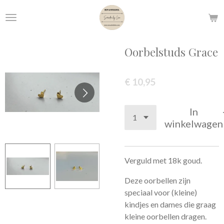
Ga
direct
naar
de
Oorbelstuds Grace
hoofdinhoud
€ 10,95
In
winkelwagen
Verguld met 18k goud.
Deze oorbellen zijn
speciaal voor (kleine)
kindjes en dames die graag
kleine oorbellen dragen.